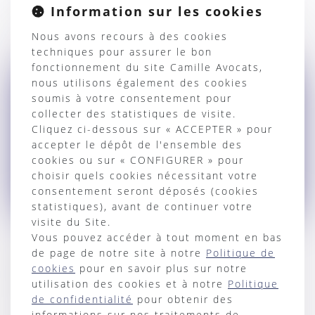
Lire la suite
Information sur les cookies
Nous avons recours à des cookies
techniques pour assurer le bon
fonctionnement du site Camille Avocats,
nous utilisons également des cookies
soumis à votre consentement pour
collecter des statistiques de visite.
Cliquez ci-dessous sur « ACCEPTER » pour
accepter le dépôt de l'ensemble des
cookies ou sur « CONFIGURER » pour
choisir quels cookies nécessitant votre
consentement seront déposés (cookies
statistiques), avant de continuer votre
visite du Site.
Vous pouvez accéder à tout moment en bas
de page de notre site à notre
Politique de
Jurisprudence – Baux
cookies
pour en savoir plus sur notre
commerciaux AVRIL 2025
utilisation des cookies et à notre
Politique
10/04/2025
de confidentialité
pour obtenir des
La Cour de cassation continue à
informations sur nos traitements de