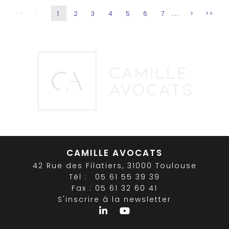
...
<<
<
1
2
3
4
5
6
7
>
>>
CAMILLE AVOCATS
42 Rue des Filatiers, 31000 Toulouse
Tél :
05 61 55 39 39
Fax : 05 61 32 60 41
S'inscrire à la newsletter