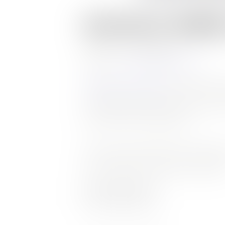
NOUVELLE ANNÉE,
Publié le :
20/01/2025
Source :
www.youtube.com
CAMILLE AVOCATS
évolue et dé
Un logo repensé, des couleur
réactivité et expertise.
Cette transformation marque
nos clients et de leurs projet
Lire la suite