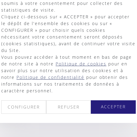
soumis à votre consentement pour collecter des
sionnelle
statistiques de visite.
025
Cliquez ci-dessous sur « ACCEPTER » pour accepter
vez pas pu assister à notre dernier webinaire ? B
le dépôt de l'ensemble des cookies ou sur «
s disponible ! Diffusé le 1er avril 2025, ce webina
CONFIGURER » pour choisir quels cookies
nécessitant votre consentement seront déposés
a suite
(cookies statistiques), avant de continuer votre visite
du Site.
Vous pouvez accéder à tout moment en bas de page
de notre site à notre
Politique de cookies
pour en
savoir plus sur notre utilisation des cookies et à
notre
Politique de confidentialité
pour obtenir des
rudence – Baux commerciaux AVRIL 202
informations sur nos traitements de données à
025
caractère personnel.
de cassation continue à préciser le statut, cette 
tion de délivrance. Dans son arrêt du 10 avril 202
ACCEPTER
CONFIGURER
REFUSER
a suite