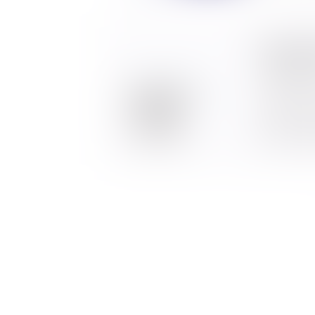
Nouvel
20/01/2
CAMILLE 
repensé,
Lire l