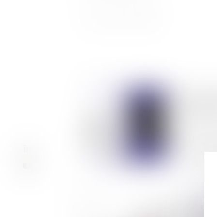
Annonc
28/04/2
CAMILLE 
AVOCATS
Lire l
[REPLA