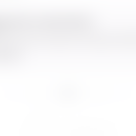
le année, nouvelle identité !
025
AVOCATS évolue et dévoile aujourd’hui sa nouvelle
 des couleurs modernisées, une image qui reflète
a suite
...
...
<<
<
2
3
4
5
6
7
8
>
>>