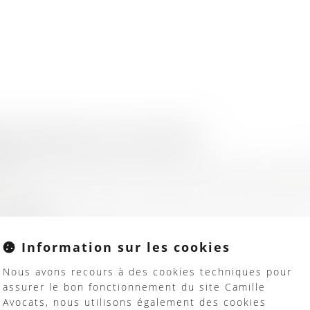
e Palmarès Le Point 2025
025
AVOCATS distingué 5 étoiles au Palmarès Le Point
 a été récompensé au Palmarès Le Point 2025 parm
a suite
Information sur les cookies
Nous avons recours à des cookies techniques pour
assurer le bon fonctionnement du site Camille
Y WEBINAIRE] Sécurisez vos licenciement
Avocats, nous utilisons également des cookies