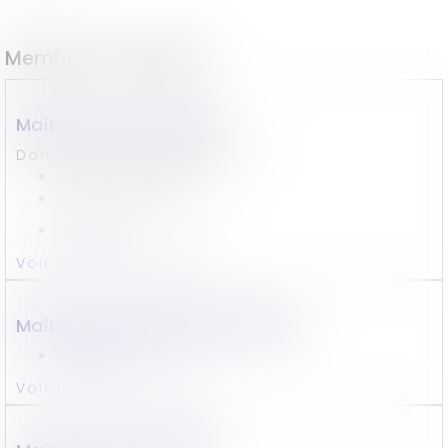
Membres du cabinet
Maître
Jérôme
CARLES
Domaines de compétences :
Droit bancaire
Droit commercial
LinkedIn
Voir le détail
Contact
Maître
Emmanuelle
REY SALETES
LinkedIn
Voir le détail
Contact