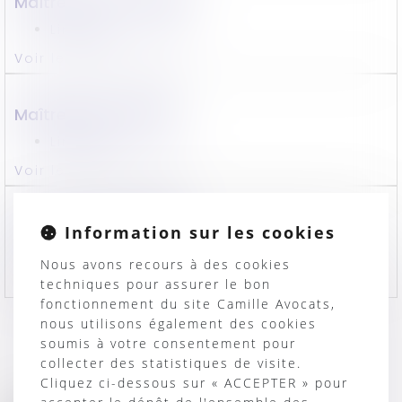
Maître
Victor
THOMAS
LinkedIn
Voir le détail
Contact
Maître
Rémi
LAPEYRE
LinkedIn
Voir le détail
Contact
Maître
Chloé
VERLHAC
Information sur les cookies
LinkedIn
Nous avons recours à des cookies
Voir le détail
Contact
techniques pour assurer le bon
fonctionnement du site Camille Avocats,
nous utilisons également des cookies
soumis à votre consentement pour
collecter des statistiques de visite.
Cliquez ci-dessous sur « ACCEPTER » pour