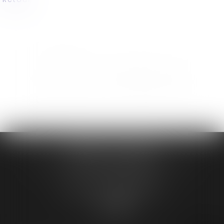
CAMILLE AVOCATS
42 Rue des Filatiers, 31000 Toulouse
Tél :
05 61 55 39 39
Fax : 05 61 32 60 41
S'inscrire à la newsletter