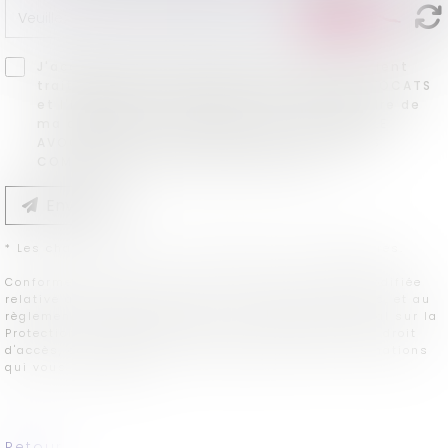
J'accepte que les informations saisies soient
traitées informatiquement par CAMILLE AVOCATS
et l'hébergeur du présent site dans le cadre de
ma demande et de la relation avec CAMILLE
AVOCATS et/ou CONTENTIEUX ET CONTRATS
COMMERCIAUX qui peut en découler.
Envoyer
* Les champs suivis d'un astérisque sont obligatoires.
Conformément à la loi n°78-17 du 6 janvier 1978 modifiée
relative à l'informatique, aux fichiers et aux libertés, et au
règlement européen 2016/679, dit Règlement Général sur la
Protection des Données (RGPD), vous disposez d'un droit
d'accès, de rectification, de suppression des informations
qui vous concernent.
Retour